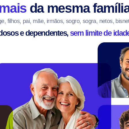
mais
da mesma famíli
uge, filhos, pai, mãe, irmãos, sogro, sogra, netos, bisn
Idosos e dependentes,
sem limite de idad