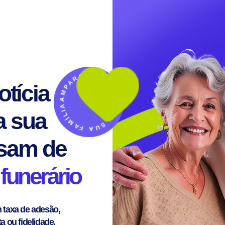
AMPARO PARA TODA A SUA FAMÍLIA ·
tícia
a sua
isam de
funerário
 taxa de adesão,
a ou fidelidade.