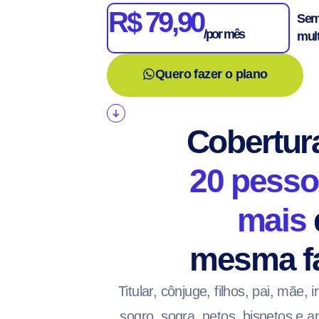
R$ 79,90
Sem
/por mês
mult
Quero fazer o plano
Cobertur
20 pesso
mais
mesma fa
Titular, cônjuge, filhos, pai, mãe, 
sogro, sogra, netos, bisnetos e a