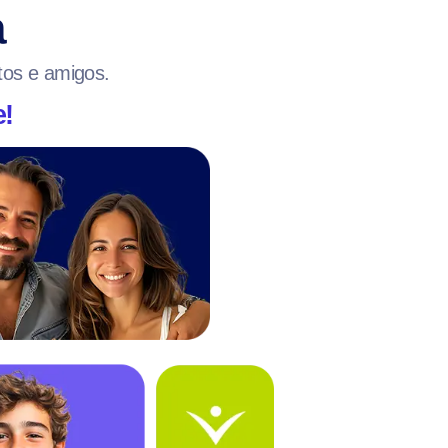
a
etos e amigos.
e!