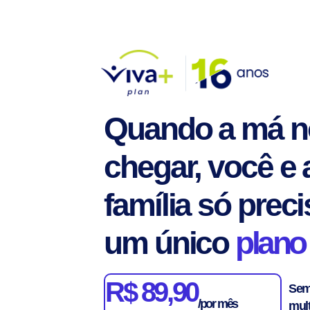
Quando a má no
chegar, você e 
família só prec
um único
plano 
R$ 89,90
Sem
/por mês
mult