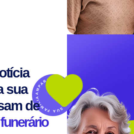
tícia
AMPARO PARA TODA A SUA FAMÍLIA ·
a sua
isam de
funerário