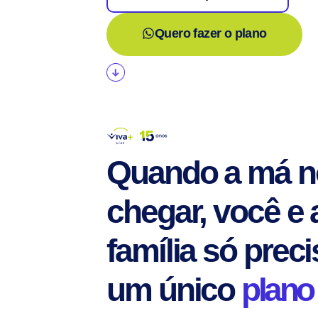
Quero fazer o plano
Quando a má no
chegar, você e 
família só prec
um único
plano 