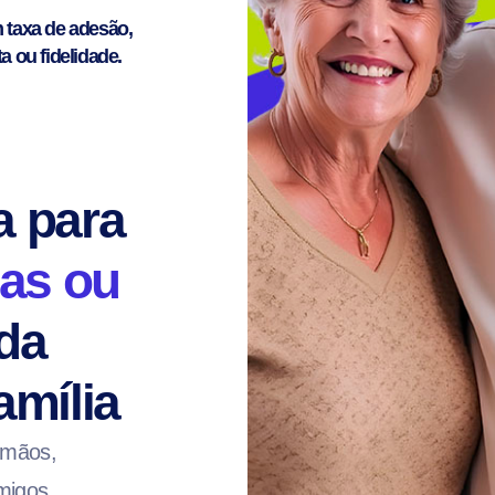
 taxa de adesão,
a ou fidelidade.
a para
as ou
da
mília
irmãos,
migos.