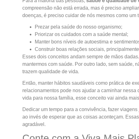
Para a maioria das pessoas,
saúde e qualidade de 
compreensão não está errada, mas é preciso ampliar
doenças, é preciso cuidar de nós mesmos como um t
Prezar pela saúde do nosso organismo;
Priorizar os cuidados com a saúde mental;
Manter bons níveis de autoestima e sentimento
Construir boas relações sociais, principalmente
Esses dois conceitos andam sempre de mãos dadas. S
mantermos com saúde. Por outro lado, sem saúde, nã
trazem qualidade de vida.
Então, manter hábitos saudáveis como prática de exer
relacionamentos pode nos ajudar a caminhar nessa 
vida para nossa família, esse conceito vai ainda mai
Dedicar um tempo para a convivência, fazer viagens 
ao invés de esperar que as coisas aconteçam. Essas 
agradável.
Conte com a Viva Mais Pl