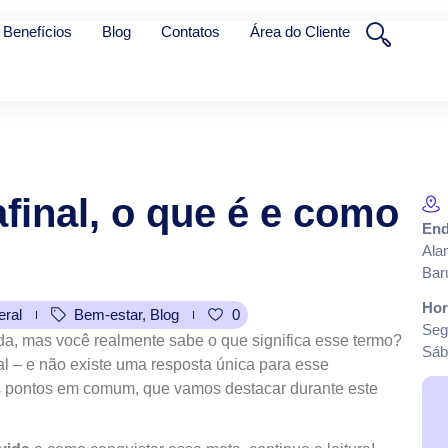
Benefícios
Blog
Contatos
Área do Cliente
afinal,
o
que
é
e
como
End
Ala
Bar
Hor
eral
Bem-estar
,
Blog
0
Seg
ida, mas você realmente sabe o que significa esse termo?
Sáb
l – e não existe uma resposta única para esse
ns pontos em comum, que vamos destacar durante este