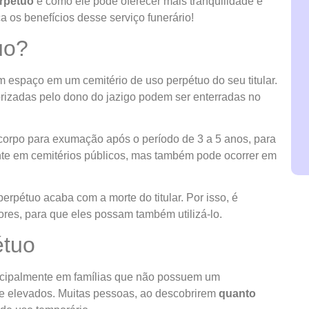
erpétuo
e como ele pode oferecer mais tranquilidade e
ça os benefícios desse serviço funerário!
uo?
 espaço em um cemitério de uso perpétuo do seu titular.
torizadas pelo dono do jazigo podem ser enterradas no
o corpo para exumação após o período de 3 a 5 anos, para
ente em cemitérios públicos, mas também pode ocorrer em
perpétuo acaba com a morte do titular. Por isso, é
ores, para que eles possam também utilizá-lo.
étuo
ncipalmente em famílias que não possuem um
te elevados. Muitas pessoas, ao descobrirem
quanto