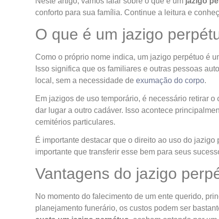
Neste artigo, vamos falar sobre o que é um
jazigo p
conforto para sua família. Continue a leitura e conhe
O que é um jazigo perpét
Como o próprio nome indica, um jazigo perpétuo é um
Isso significa que os familiares e outras pessoas au
local, sem a necessidade de
exumação do corpo
.
Em jazigos de uso temporário, é necessário retirar 
dar lugar a outro cadáver. Isso acontece principalm
cemitérios particulares.
É importante destacar que o direito ao uso do jazigo 
importante que transferir esse bem para seus sucess
Vantagens do jazigo perp
No momento do falecimento de um ente querido, pri
planejamento funerário, os custos podem ser bastan