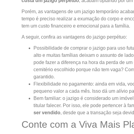
custa um jazigo perpétuo
, acabam optando por um 
Porém, as vantagens de um jazigo temporário acabam
tempo é preciso realizar a exumação do corpo e enco
tem um custo financeiro e emocional para a família.
A seguir, confira as vantagens do jazigo perpétuo:
Possibilidade de comprar o jazigo para uso fut
alto e muitas famílias deixam o assunto de lad
pode fazer a diferença na hora da perda de um 
cemitério escolhido porque não tem vaga? Com 
garantido.
Flexibilidade no pagamento: ainda em vida, voc
pequeno valor a cada mês. Isso dá um alívio pa
Bem familiar: o jazigo é considerado um imóvel
titular falecer. Por isso, ele pode pertencer à f
ser vendido
, desde que a transação seja devi
Conte com a Viva Mais Pl