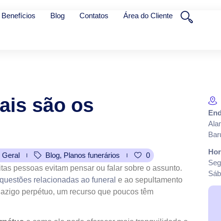
Benefícios
Blog
Contatos
Área do Cliente
ais
são
os
End
Ala
Bar
Hor
 Geral
Blog
,
Planos funerários
0
Seg
itas pessoas evitam pensar ou falar sobre o assunto.
Sáb
questões relacionadas ao funeral
e ao sepultamento
jazigo perpétuo, um recurso que poucos têm