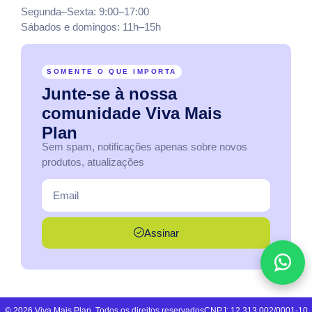
Segunda–Sexta: 9:00–17:00
Sábados e domingos: 11h–15h
SOMENTE O QUE IMPORTA
Junte-se
à
nossa
comunidade
Viva
Mais
Plan
Sem spam, notificações apenas sobre novos
produtos, atualizações
Assinar
Fale 
© 2026 Viva Mais Plan. Todos os direitos reservados
CNPJ: 12.313.002/0001-10