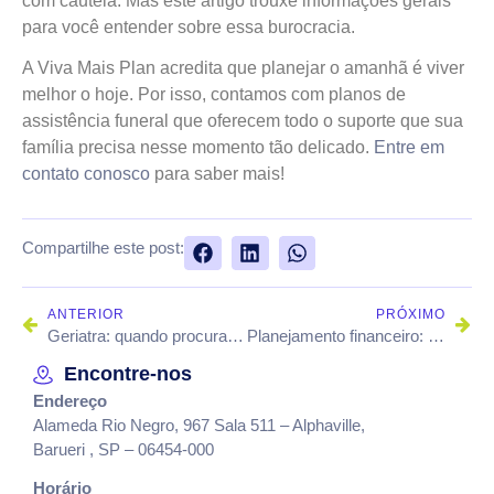
com cautela. Mas este artigo trouxe informações gerais
para você entender sobre essa burocracia.
A Viva Mais Plan acredita que planejar o amanhã é viver
melhor o hoje. Por isso, contamos com planos de
assistência funeral que oferecem todo o suporte que sua
família precisa nesse momento tão delicado.
Entre em
contato conosco
para saber mais!
Compartilhe este post:
ANTERIOR
PRÓXIMO
Geriatra: quando procurar este profissional?
Planejamento financeiro: qual a importância disso para sua vida?
Encontre-nos
Endereço
Alameda Rio Negro, 967 Sala 511 – Alphaville,
Barueri , SP – 06454-000
Horário