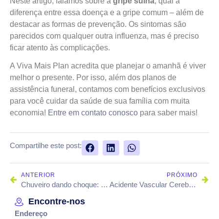
Neste artigo, falamos sobre a
gripe suína
, qual a
diferença entre essa doença e a gripe comum – além de
destacar as formas de prevenção. Os sintomas são
parecidos com qualquer outra influenza, mas é preciso
ficar atento às complicações.
A Viva Mais Plan acredita que planejar o amanhã é viver
melhor o presente. Por isso, além dos planos de
assistência funeral, contamos com benefícios exclusivos
para você cuidar da saúde de sua família com muita
economia!
Entre em contato conosco
para saber mais!
Compartilhe este post:
ANTERIOR
PRÓXIMO
Chuveiro dando choque: como resolver?
Acidente Vascular Cerebral: o que é e quais os sintomas?
Encontre-nos
Endereço