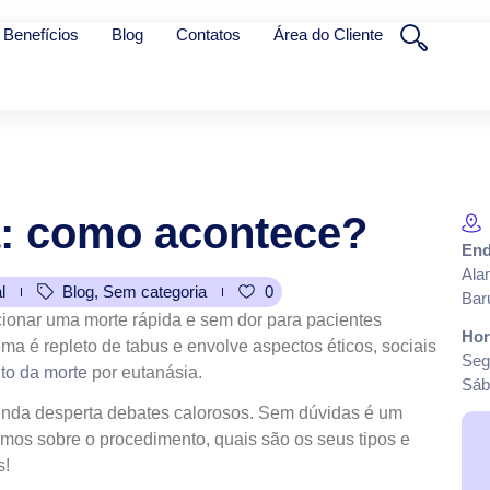
Benefícios
Blog
Contatos
Área do Cliente
:
como
acontece?
End
Ala
l
Blog
,
Sem categoria
0
Bar
ionar uma morte rápida e sem dor para pacientes
Hor
ema é repleto de tabus e envolve aspectos éticos, sociais
Seg
ito da morte
por eutanásia.
Sáb
inda desperta debates calorosos. Sem dúvidas é um
emos sobre o procedimento, quais são os seus tipos e
s!