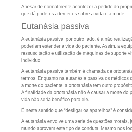
Apesar de normalmente acontecer a pedido do própri
que dá poderes a terceiros sobre a vida e a morte.
Eutanásia passiva
A eutanásia passiva, por outro lado, é a não realiza
poderiam estender a vida do paciente. Assim, a equ
ressuscitação e utilização de máquinas de suporte vi
indivíduo.
A eutanásia passiva também é chamada de ortotanási
termos. Enquanto na eutanásia passiva os médicos d
a morte do paciente, a ortotanásia tem outro propósit
A finalidade da ortotanásia não é causar a morte do 
vida não seria benéfico para ele.
É neste sentido que “desligar os aparelhos” é consid
A eutanásia envolve uma série de questões morais, j
mundo aprovem este tipo de conduta. Mesmo nos locai